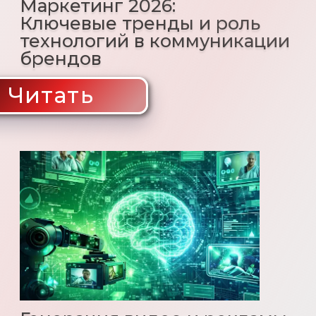
Ваш email
Ваш телефон
+7
Я даю согласие на обработку персональных
данных в соответствии с
политикой
конфиденциальности
ОТПРАВИТЬ
Наши контакты:
Адрес:
Россия, г. Москва,
1-й Нагатинский проезд, 4
E-mail:
info@vitamedia-group.ru
Тел:
+7 (495) 664-43-08