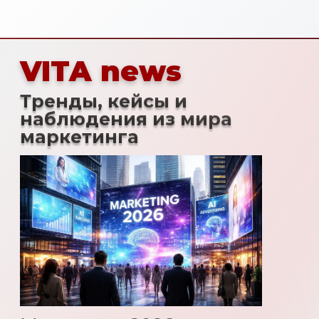
Как меняется наружная
реклама в 2026 году:
экраны, контекст и
поведение людей
Читать
Подпишитесь
на рассылку
чтобы ничего не
пропустить
ФИО