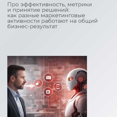
контентом и технологиями
14 ноября 2026
NEXT PLAY
Следующий ход в
фарм-маркетинге
Стратегическая встреча:
итоги года, приоритеты,
инвестиции и роль
партнёров в дальнейшем
развитии