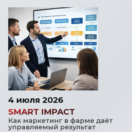
бизнес-результат
17 октября 2026
HUMAN × TECH
Как технологии усиливают
коммуникацию,
а не подменяют её
Про омниканальность, опыт
врача и пациента, баланс
между креативом,