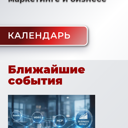
Ближайшие
события
14 марта 2026
MUST HAVE 2026
Без чего невозможно
управлять фарм-маркетингом
Про обязательный минимум:
инструменты, процессы и
подходы, которые в 2026 уже